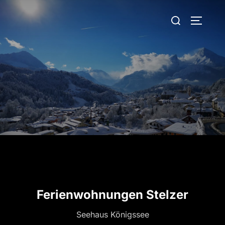
Zum
Suchen
Inhalt
SEITEN
nach:
springen
Ferienwohnungen Stelzer
Seehaus Königssee