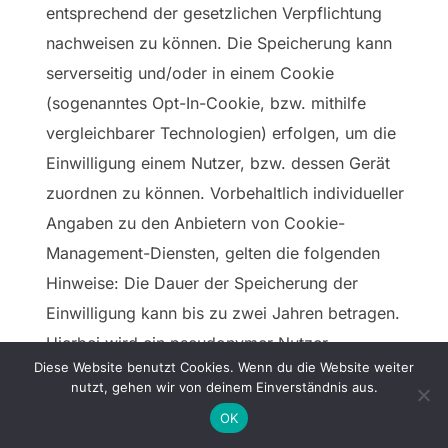
entsprechend der gesetzlichen Verpflichtung
nachweisen zu können. Die Speicherung kann
serverseitig und/oder in einem Cookie
(sogenanntes Opt-In-Cookie, bzw. mithilfe
vergleichbarer Technologien) erfolgen, um die
Einwilligung einem Nutzer, bzw. dessen Gerät
zuordnen zu können. Vorbehaltlich individueller
Angaben zu den Anbietern von Cookie-
Management-Diensten, gelten die folgenden
Hinweise: Die Dauer der Speicherung der
Einwilligung kann bis zu zwei Jahren betragen.
Hierbei wird ein pseudonymer Nutzer-
Diese Website benutzt Cookies. Wenn du die Website weiter
Identifikator gebildet und mit dem Zeitpunkt der
nutzt, gehen wir von deinem Einverständnis aus.
Einwilligung, Angaben zur Reichweite der
OK
Einwilligung (z. B. welche Kategorien von