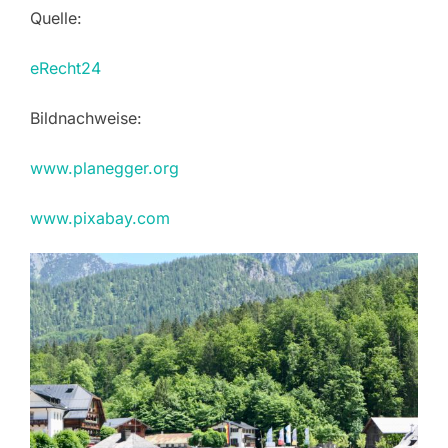
Quelle:
eRecht24
Bildnachweise:
www.planegger.org
www.pixabay.com